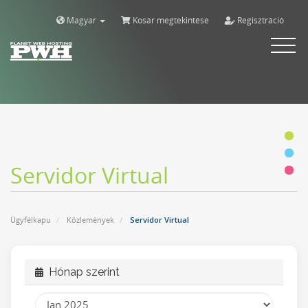
Magyar
Kosár megtekintése
Regisztráció
Alternar
navega
Servidor Virtual
Ügyfélkapu
Közlemények
Servidor Virtual
Hónap szerint