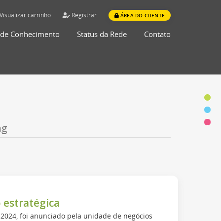
Visualizar carrinho
Registrar
ÁREA DO CLIENTE
 de Conhecimento
Status da Rede
Contato
ng
 estratégica
 2024, foi anunciado pela unidade de negócios