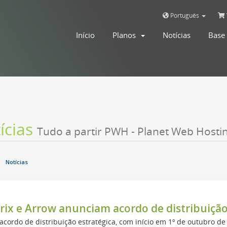
Português
Início
Planos
Notícias
Base
ícias
Tudo a partir PWH - Planet Web Hosti
Notícias
trix e Arrow anunciam acordo de distribuição
cordo de distribuição estratégica, com início em 1º de outubro de