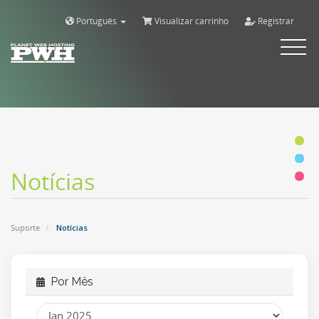
Português
Visualizar carrinho
Registrar
Alternar
navega
Notícias
Suporte
Notícias
Por Mês