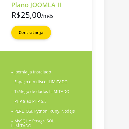
Plano JOOMLA II
R$25,00
/mês
Contratar já
– Joomla já instalado
– Espaço em disco ILIMITADO
– Tráfego de dados ILIMITADO
– PHP 8 ao PHP 5.5
– PERL, CGI, Python, Ruby, Nodejs
– MySQL e PostgreSQL
ILIMITADO