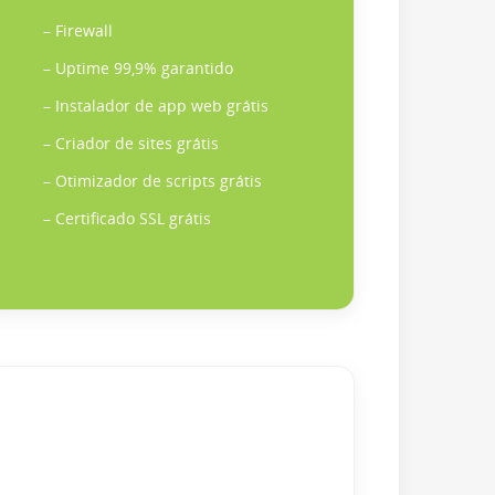
– Firewall
– Uptime 99,9% garantido
– Instalador de app web grátis
– Criador de sites grátis
– Otimizador de scripts grátis
– Certificado SSL grátis