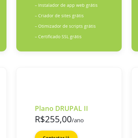
– Instalador de app web grátis
– Criador de sites grátis
– Otimizador de scripts grátis
– Certificado SSL grátis
Plano DRUPAL II
R$255,00
/ano
Contratar já