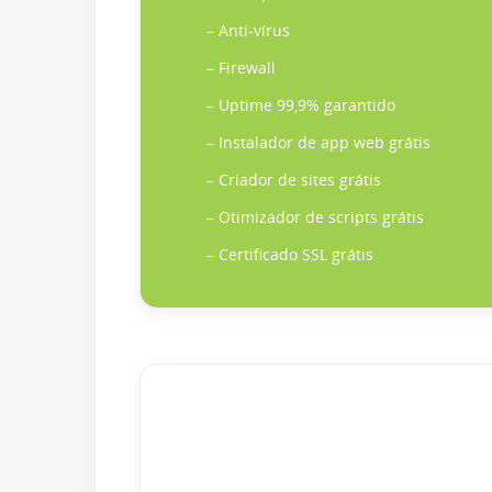
– Anti-vírus
– Firewall
– Uptime 99,9% garantido
– Instalador de app web grátis
– Criador de sites grátis
– Otimizador de scripts grátis
– Certificado SSL grátis