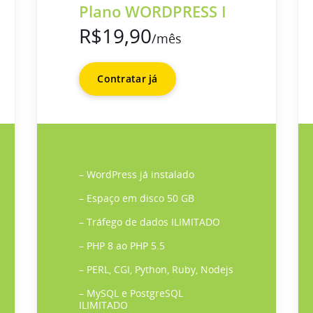
Plano WORDPRESS I
R$19,90
/mês
Contratar já
– WordPress já instalado
– Espaço em disco 50 GB
– Tráfego de dados ILIMITADO
– PHP 8 ao PHP 5.5
– PERL, CGI, Python, Ruby, Nodejs
– MySQL e PostgreSQL
ILIMITADO