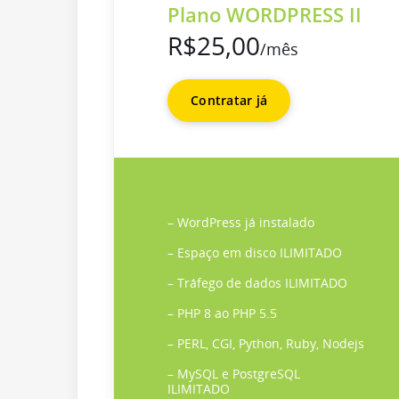
Plano WORDPRESS II
R$25,00
/mês
Contratar já
– WordPress já instalado
– Espaço em disco ILIMITADO
– Tráfego de dados ILIMITADO
– PHP 8 ao PHP 5.5
– PERL, CGI, Python, Ruby, Nodejs
– MySQL e PostgreSQL
ILIMITADO