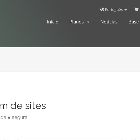
Português
Início
Planos
Notícias
Base
m de sites
da ● segura