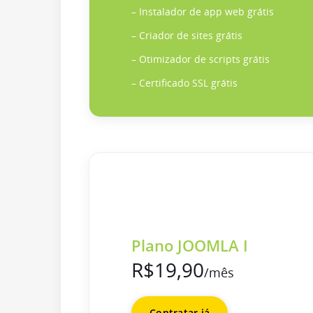
– Instalador de app web grátis
– Criador de sites grátis
– Otimizador de scripts grátis
– Certificado SSL grátis
Plano JOOMLA I
R$19,90
/mês
Contratar já