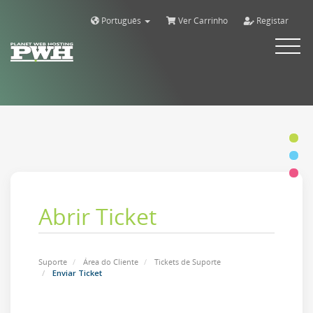
Português
Ver Carrinho
Registar
Alternar
navega
Abrir Ticket
Suporte
Área do Cliente
Tickets de Suporte
Enviar Ticket