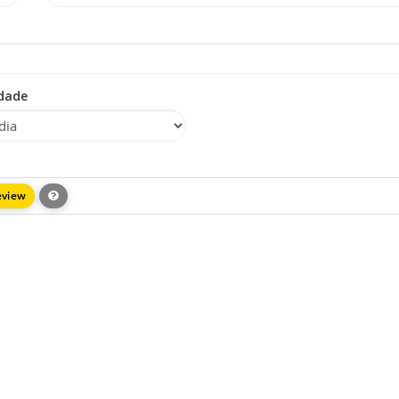
idade
eview