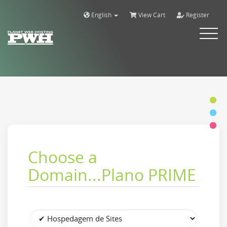
English
View Cart
Register
Alternar
navega
Choose a
Domain...Plano PRIME