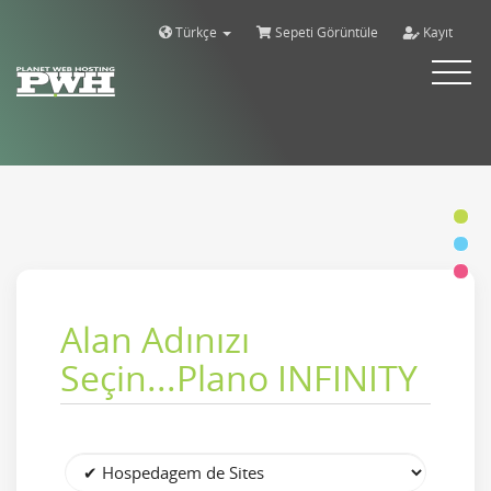
Türkçe
Sepeti Görüntüle
Kayıt
Alternar
navega
Alan Adınızı
Seçin...Plano INFINITY