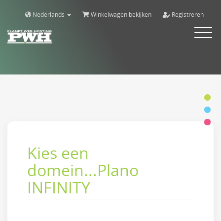
Nederlands
Winkelwagen bekijken
Registreren
Alternar
navega
Kies een
domein...Plano
INFINITY